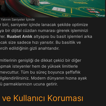
 Yatırım Saniyeler İçinde
r biri, saniyeler içinde lanacak şekilde optimize
a bir dijital cüzdan numarası girerek işleminizi
rer.
Ruabet Anlık
altyapısı bu basit işlemleri arka
cak size sadece hızı yansıtır. Bu basitlik ve
ih edildiğinin gizli anahtarıdır.
itlerinin genişliği de dikkat çekici bir diğer
pmak isteyenler hem de yüksek limitlerle
mevcuttur. Tüm bu süreç boyunca şeffaflık
gilendirilirsiniz. Modern dünyanın hızına ayak
 parmaklarınızın ucuna getirir.
 ve Kullanıcı Koruması