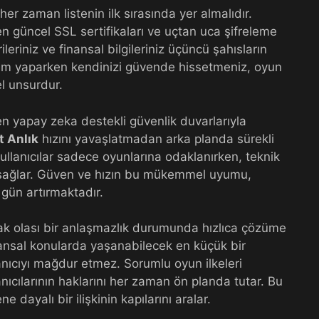
er zaman listenin ilk sırasında yer almalıdır.
 en güncel SSL sertifikaları ve uçtan uca şifreleme
rileriniz ve finansal bilgileriniz üçüncü şahısların
şlem yaparken kendinizi güvende hissetmeniz, oyun
el unsurdur.
en yapay zeka destekli güvenlik duvarlarıyla
 Anlık
hızını yavaşlatmadan arka planda sürekli
ullanıcılar sadece oyunlarına odaklanırken, teknik
i sağlar. Güven ve hızın bu mükemmel uyumu,
 gün artırmaktadır.
narak olası bir anlaşmazlık durumunda hızlıca çözüme
inansal konularda yaşanabilecek en küçük bir
nıcıyı mağdur etmez. Sorumlu oyun ilkeleri
ıcılarının haklarını her zaman ön planda tutar. Bu
dayalı bir ilişkinin kapılarını aralar.