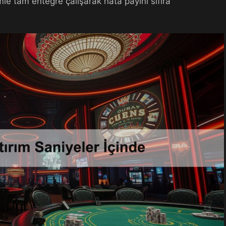
mle tam entegre çalışarak hata payını sıfıra