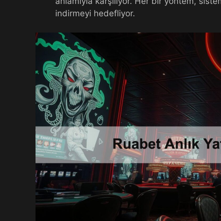
anlamıyla karşılıyor. Her bir yöntem, siste
indirmeyi hedefliyor.