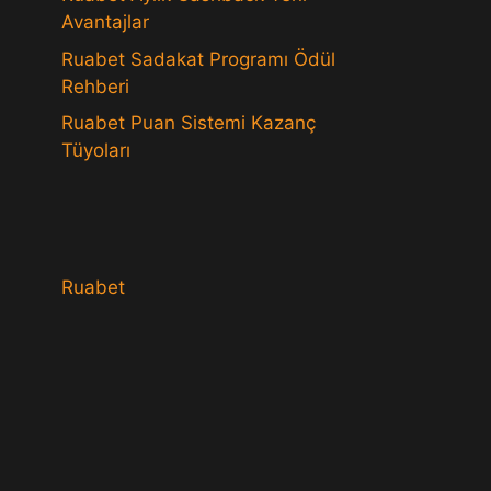
Avantajlar
Ruabet Sadakat Programı Ödül
Rehberi
Ruabet Puan Sistemi Kazanç
Tüyoları
Ruabet