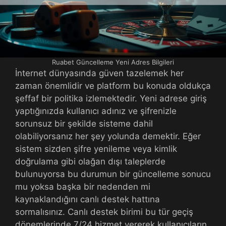
Ruabet Güncelleme Yeni Adres Bilgileri
İnternet dünyasında güven tazelemek her
zaman önemlidir ve platform bu konuda oldukça
şeffaf bir politika izlemektedir. Yeni adrese giriş
yaptığınızda kullanıcı adınız ve şifrenizle
sorunsuz bir şekilde sisteme dahil
olabiliyorsanız her şey yolunda demektir. Eğer
sistem sizden şifre yenileme veya kimlik
doğrulama gibi olağan dışı taleplerde
bulunuyorsa bu durumun bir güncelleme sonucu
mu yoksa başka bir nedenden mi
kaynaklandığını canlı destek hattına
sormalısınız. Canlı destek birimi bu tür geçiş
dönemlerinde 7/24 hizmet vererek kullanıcıların