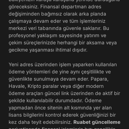
göreceksiniz. Finansal departman adres
değişiminden bağımsız olarak arka planda
çalışmaya devam eder ve tüm işlemleriniz
merkezi veri tabanında güvenle saklanır. Bu
profesyonel yaklaşım sayesinde yatırım ve
çekim süreçlerinizde herhangi bir aksama veya
gecikme yaşanması ihtimal dışıdır.
Yeni adres üzerinden işlem yaparken kullanılan
ödeme yöntemleri de yine aynı çeşitlilikte ve
güvenlikte sunulmaya devam eder. Papara,
Havale, Kripto paralar veya diğer modern
ödeme araçları güncel link üzerinden de aktif bir
şekilde kullanılabilir durumdadır. Ödeme
yapmadan önce sitenin alt kısmında yer alan
lisans bilgilerini kontrol ederek güvenliğinizi bir
kez daha teyit edebilirsiniz.
Ruabet güncelleme