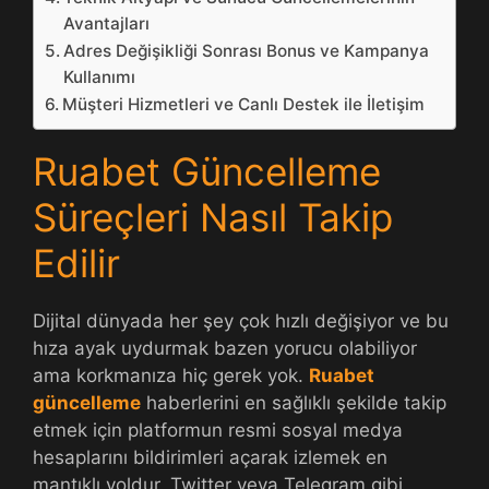
Avantajları
Adres Değişikliği Sonrası Bonus ve Kampanya
Kullanımı
Müşteri Hizmetleri ve Canlı Destek ile İletişim
Ruabet Güncelleme
Süreçleri Nasıl Takip
Edilir
Dijital dünyada her şey çok hızlı değişiyor ve bu
hıza ayak uydurmak bazen yorucu olabiliyor
ama korkmanıza hiç gerek yok.
Ruabet
güncelleme
haberlerini en sağlıklı şekilde takip
etmek için platformun resmi sosyal medya
hesaplarını bildirimleri açarak izlemek en
mantıklı yoldur. Twitter veya Telegram gibi