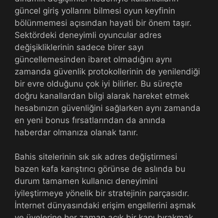
güncel giriş yollarını bilmesi oyun keyfinin
bölünmemesi açısından hayati bir önem taşır.
Sektördeki deneyimli oyuncular adres
değişikliklerinin sadece birer sayı
güncellemesinden ibaret olmadığını aynı
zamanda güvenlik protokollerinin de yenilendiği
bir evre olduğunu çok iyi bilirler. Bu süreçte
doğru kanallardan bilgi alarak hareket etmek
hesabınızın güvenliğini sağlarken aynı zamanda
en yeni bonus fırsatlarından da anında
haberdar olmanıza olanak tanır.
Bahis sitelerinin sık sık adres değiştirmesi
bazen kafa karıştırıcı görünse de aslında bu
durum tamamen kullanıcı deneyimini
iyileştirmeye yönelik bir stratejinin parçasıdır.
İnternet dünyasındaki erişim engellerini aşmak
ve üyelerine her zaman açık bir kapı bırakmak