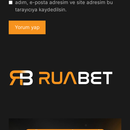
adım, e-posta adresim ve site adresim bu
tarayıcıya kaydedilsin.