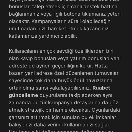
bonusları talep etmek için canlı destek hattına
bağlanmanız veya ilgili butona tıklamanız yeterli
olacaktır. Kampanyaların süreli olabileceğini
unutmadan hızlı hareket etmek kazancınızı
katlamanıza yardımcı olabilir.
Kullanıcıların en çok sevdiği özelliklerden biri
olan kayıp bonusları veya yatırım bonusları yeni
adreste de aynen geçerliliğini korur. Hatta
bazen yeni adrese özel düzenlenen turnuvalar
sayesinde çok daha büyük ödül havuzlarına
ortak olma şansı yakalayabilirsiniz.
Ruabet
güncelleme
duyurularını takip ederken aynı
zamanda bu tür kampanya detaylarına da göz
atmak stratejik bir hamle olacaktır. Oyunlardaki
şansınızı artırmak için sunulan bu ek imkanlar
bakiyenizi daha verimli kullanmanızı sağlar.
Unutmayın ki doğru zamanda doğru bonusu