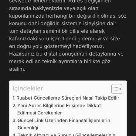
seviyede ilerlemektedir. Adres değişimleri
sırasında bakiyenizde veya açık olan
kuponlarınızda herhangi bir değişiklik olması söz
konusu dahi değildir. sistemin işleyişine dair
tüm detayları samimi bir dille ele alarak
kafanızdaki soru işaretlerini gidermeyi ve size
en doğru yolu göstermeyi hedefliyoruz.
Hazırsanız bu dijital dönüşümün detaylarına ve
merak edilen teknik ayrıntılara birlikte göz
atalım.
İçindekiler
Ruabet Güncelleme Süreçleri Nasıl Takip Edilir
Yeni Adres Bilgilerine Erişimde Dikkat
Edilmesi Gerekenler
Güncel Link Üzerinden Finansal İşlemlerin
Güvenliği
Teknik Altyapı ve Sunucu Güncellemelerinin