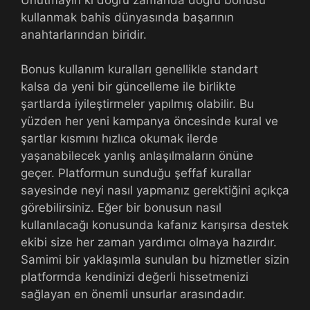
kullanmak bahis dünyasında başarının
anahtarlarından biridir.
Bonus kullanım kuralları genellikle standart
kalsa da yeni bir güncelleme ile birlikte
şartlarda iyileştirmeler yapılmış olabilir. Bu
yüzden her yeni kampanya öncesinde kural ve
şartlar kısmını hızlıca okumak ilerde
yaşanabilecek yanlış anlaşılmaların önüne
geçer. Platformun sunduğu şeffaf kurallar
sayesinde neyi nasıl yapmanız gerektiğini açıkça
görebilirsiniz. Eğer bir bonusun nasıl
kullanılacağı konusunda kafanız karışırsa destek
ekibi size her zaman yardımcı olmaya hazırdır.
Samimi bir yaklaşımla sunulan bu hizmetler sizin
platformda kendinizi değerli hissetmenizi
sağlayan en önemli unsurlar arasındadır.