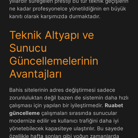
yıllardır süregelen prestiji bu tür teknik geçişlerin
ne kadar profesyonelce yönetildiğinin en büyük
kanıtı olarak karşımızda durmaktadır.
Teknik Altyapı ve
Sunucu
Güncellemelerinin
Avantajları
Bahis sitelerinin adres değiştirmesi sadece
zorunluluktan değil bazen de sistemin daha hızlı
çalışması için yapılan bir iyileştirmedir.
Ruabet
güncelleme
çalışmaları sırasında sunucular
modernize edilir ve kullanıcı trafiğini daha iyi
yönetebilecek kapasiteye ulaştırılır. Bu sayede
özellikle hafta sonları gibi yoğun zamanlarda