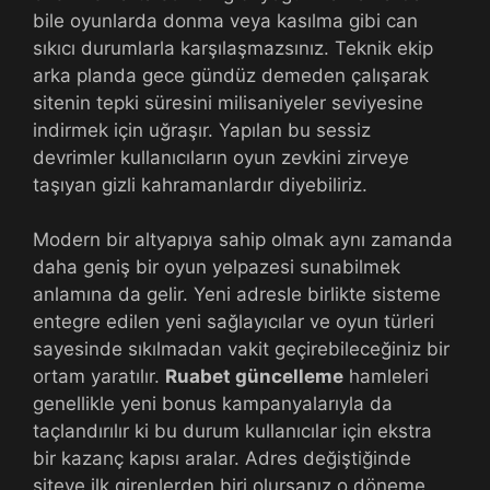
bile oyunlarda donma veya kasılma gibi can
sıkıcı durumlarla karşılaşmazsınız. Teknik ekip
arka planda gece gündüz demeden çalışarak
sitenin tepki süresini milisaniyeler seviyesine
indirmek için uğraşır. Yapılan bu sessiz
devrimler kullanıcıların oyun zevkini zirveye
taşıyan gizli kahramanlardır diyebiliriz.
Modern bir altyapıya sahip olmak aynı zamanda
daha geniş bir oyun yelpazesi sunabilmek
anlamına da gelir. Yeni adresle birlikte sisteme
entegre edilen yeni sağlayıcılar ve oyun türleri
sayesinde sıkılmadan vakit geçirebileceğiniz bir
ortam yaratılır.
Ruabet güncelleme
hamleleri
genellikle yeni bonus kampanyalarıyla da
taçlandırılır ki bu durum kullanıcılar için ekstra
bir kazanç kapısı aralar. Adres değiştiğinde
siteye ilk girenlerden biri olursanız o döneme