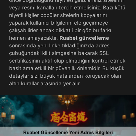
veya resmi kanalları tercih etmelisiniz. Bazı kötü
niyetli kişiler popüler sitelerin kopyalarını
yaparak kullanıcı bilgilerini ele geçirmeye
çalışabilirler ancak dikkatli bir göz bu farkı
hemen anlayacaktır.
Ruabet güncelleme
sonrasında yeni linke tıkladığınızda adres
çubuğundaki kilit simgesine bakarak SSL
sertifikasının aktif olup olmadığını kontrol etmek
basit ama etkili bir güvenlik önlemidir. Bu küçük
detaylar sizi büyük hatalardan koruyacak olan
altın kurallar arasında yer alır.