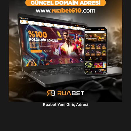
Ruabet Yeni Giriş Adresi