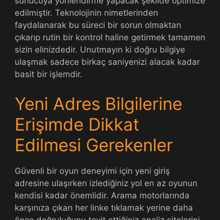
sunucuya yönlendirme yapacak şekilde optimize
edilmiştir. Teknolojinin nimetlerinden
faydalanarak bu süreci bir sorun olmaktan
çıkarıp rutin bir kontrol haline getirmek tamamen
sizin elinizdedir. Unutmayın ki doğru bilgiye
ulaşmak sadece birkaç saniyenizi alacak kadar
basit bir işlemdir.
Yeni Adres Bilgilerine
Erişimde Dikkat
Edilmesi Gerekenler
Güvenli bir oyun deneyimi için yeni giriş
adresine ulaşırken izlediğiniz yol en az oyunun
kendisi kadar önemlidir. Arama motorlarında
karşınıza çıkan her linke tıklamak yerine daha
önce doğruluğunu teyit ettiğiniz analiz sitelerini