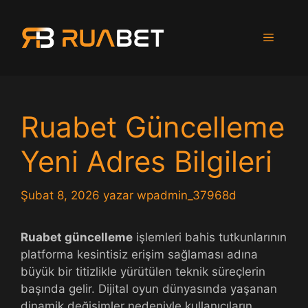
İçeriğe
atla
Menü
Ruabet Güncelleme
Yeni Adres Bilgileri
Şubat 8, 2026
yazar
wpadmin_37968d
Ruabet güncelleme
işlemleri bahis tutkunlarının
platforma kesintisiz erişim sağlaması adına
büyük bir titizlikle yürütülen teknik süreçlerin
başında gelir. Dijital oyun dünyasında yaşanan
dinamik değişimler nedeniyle kullanıcıların