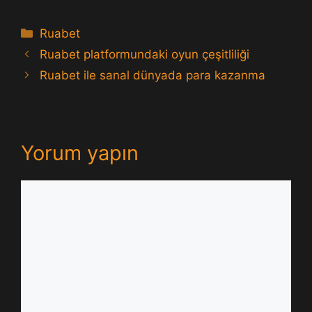
Kategoriler
Ruabet
Ruabet platformundaki oyun çeşitliliği
Ruabet ile sanal dünyada para kazanma
Yorum yapın
Yorum