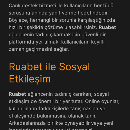
Canlı destek hizmeti ile kullanıcıların her türlü
sorusuna anında yanıt verme hedefindedir.
Böylece, herhangi bir sorunla karşılaştığınızda
hızlı bir şekilde çözüme ulaşabilirsiniz.
Ruabet
eğlencenin tadını çıkarmak için güvenli bir
platformda yer almak, kullanıcıların keyifli
zaman geçirmesini sağlar.
Ruabet ile Sosyal
Etkileşim
Ruabet
eğlencenin tadını çıkarırken, sosyal
etkileşim de önemli bir yer tutar. Online oyunlar,
kullanıcıların farklı kişilerle tanışmasına ve
etkileşimde bulunmasına olanak tanır.
Arkadaşlarınızla birlikte oynayabilir veya yeni