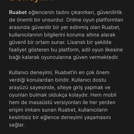
Ruabet
eğlencenin tadını çıkarırken, güvenilirlik
de önemli bir unsurdur. Online oyun platformları
arasında güvenilir bir yer edinmiş olan Ruabet,
kullanıcılarının bilgilerini koruma altına alarak
güvenli bir ortam sunar. Lisanslı bir şekilde
faaliyet gösteren bu platform, adil oyun ilkesine
bağlı kalarak oyuncularına güven vermektedir.
Kullanıcı deneyimi, Ruabet’in en çok önem
verdiği konulardan biridir. Kullanıcı dostu
arayüzü sayesinde, siteye giriş yapmak ve
oyunları bulmak oldukça kolaydır. Hem mobil
hem de masaüstü versiyonları ile her yerden
erişim imkanı sunan Ruabet, kullanıcıların
kesintisiz bir eğlence deneyimi yaşamasını
sağlar.