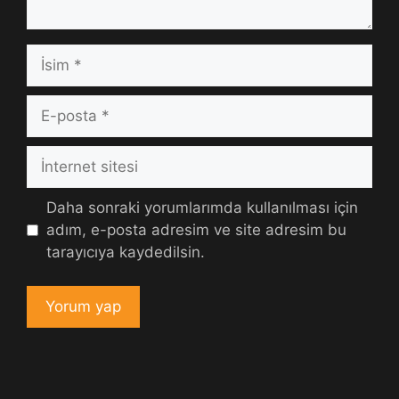
İsim
E-
posta
İnternet
sitesi
Daha sonraki yorumlarımda kullanılması için
adım, e-posta adresim ve site adresim bu
tarayıcıya kaydedilsin.