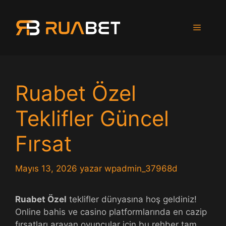
İçeriğe
atla
Menü
Ruabet Özel
Teklifler Güncel
Fırsat
Mayıs 13, 2026
yazar
wpadmin_37968d
Ruabet Özel
teklifler dünyasına hoş geldiniz!
Online bahis ve casino platformlarında en cazip
fırsatları arayan oyuncular için bu rehber tam