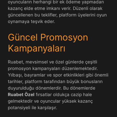
oyuncuların herhangi bir ek ödeme yapmadan
kazanç elde etme imkanı verir. Düzenli olarak
güncellenen bu teklifler, platform üyelerini oyun
oynamaya teşvik eder.
Güncel Promosyon
Kampanyaları
Ruabet, mevsimsel ve özel günlerde çeşitli
promosyon kampanyaları düzenlemektedir.
Yılbaşı, bayramlar ve spor etkinlikleri gibi önemli
tarihler, platform tarafından büyük bonusların
duyurulduğu dönemlerdir. Bu dönemlerde
Ruabet Özel
fırsatlar oldukça cazip hale
gelmektedir ve oyuncular yüksek kazanç
potansiyeli ile karşılaşır.