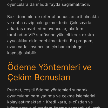
oyunculara da maddi fayda sağlamaktadır.
Bazı dönemlerde referral bonusları arttırılmakta
ve daha cazip hale gelmektedir. Çok sayıda
arkadaş davet eden oyuncular, platform
tarafından VIP statüsüne yükseltilerek ekstra
ayrıcalıklar elde edebilmektedir. Bu program,
uzun vadeli oyuncular için harika bir gelir
kaynağı olabilir.
Ödeme Yöntemleri ve
Çekim Bonusları
Ruabet, çeşitli ödeme yöntemleri sunarak
oyuncuların para yatırma ve çekme işlemlerini
kolaylaştırmaktadır. Kredi kartı, e-cüzdan ve