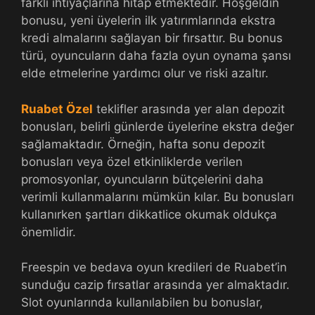
farklı ihtiyaçlarına hitap etmektedir. Hoşgeldin
bonusu, yeni üyelerin ilk yatırımlarında ekstra
kredi almalarını sağlayan bir fırsattır. Bu bonus
türü, oyuncuların daha fazla oyun oynama şansı
elde etmelerine yardımcı olur ve riski azaltır.
Ruabet Özel
teklifler arasında yer alan depozit
bonusları, belirli günlerde üyelerine ekstra değer
sağlamaktadır. Örneğin, hafta sonu depozit
bonusları veya özel etkinliklerde verilen
promosyonlar, oyuncuların bütçelerini daha
verimli kullanmalarını mümkün kılar. Bu bonusları
kullanırken şartları dikkatlice okumak oldukça
önemlidir.
Freespin ve bedava oyun kredileri de Ruabet’in
sunduğu cazip fırsatlar arasında yer almaktadır.
Slot oyunlarında kullanılabilen bu bonuslar,