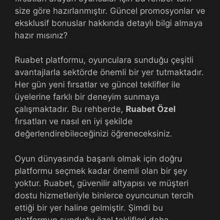
size göre hazırlanmıştır. Güncel promosyonlar ve
eksklusif bonuslar hakkında detaylı bilgi almaya
hazır mısınız?
Ruabet platformu, oyunculara sunduğu çeşitli
avantajlarla sektörde önemli bir yer tutmaktadır.
Her gün yeni fırsatlar ve güncel teklifler ile
üyelerine farklı bir deneyim sunmaya
çalışmaktadır. Bu rehberde,
Ruabet Özel
fırsatları ve nasıl en iyi şekilde
değerlendirebileceğinizi öğreneceksiniz.
Oyun dünyasında başarılı olmak için doğru
platformu seçmek kadar önemli olan bir şey
yoktur. Ruabet, güvenilir altyapısı ve müşteri
dostu hizmetleriyle binlerce oyuncunun tercih
ettiği bir yer haline gelmiştir. Şimdi bu
platformun sunduğu özel teklifleri daha