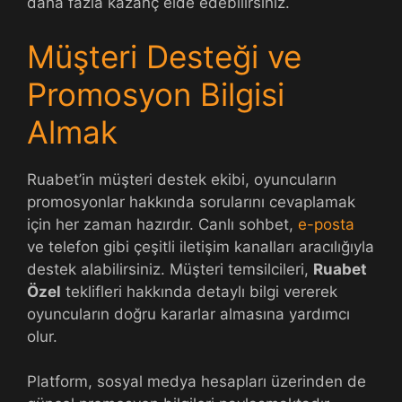
daha fazla kazanç elde edebilirsiniz.
Müşteri Desteği ve
Promosyon Bilgisi
Almak
Ruabet’in müşteri destek ekibi, oyuncuların
promosyonlar hakkında sorularını cevaplamak
için her zaman hazırdır. Canlı sohbet,
e-posta
ve telefon gibi çeşitli iletişim kanalları aracılığıyla
destek alabilirsiniz. Müşteri temsilcileri,
Ruabet
Özel
teklifleri hakkında detaylı bilgi vererek
oyuncuların doğru kararlar almasına yardımcı
olur.
Platform, sosyal medya hesapları üzerinden de