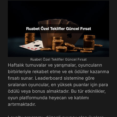
Ruabet Özel Teklifler Güncel Fırsat
Haftalık turnuvalar ve yarışmalar, oyuncuların
birbirleriyle rekabet etme ve ek ödüller kazanma
fırsatı sunar. Leaderboard sistemine göre
sıralanan oyuncular, en yüksek puanlar için para
ödülü veya bonus almaktadır. Bu tür etkinlikler,
oyun platformunda heyecan ve katılımı
artırmaktadır.