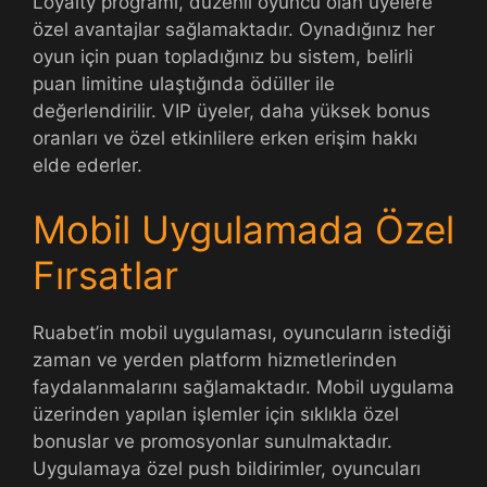
Loyalty programı, düzenli oyuncu olan üyelere
özel avantajlar sağlamaktadır. Oynadığınız her
oyun için puan topladığınız bu sistem, belirli
puan limitine ulaştığında ödüller ile
değerlendirilir. VIP üyeler, daha yüksek bonus
oranları ve özel etkinlilere erken erişim hakkı
elde ederler.
Mobil Uygulamada Özel
Fırsatlar
Ruabet’in mobil uygulaması, oyuncuların istediği
zaman ve yerden platform hizmetlerinden
faydalanmalarını sağlamaktadır. Mobil uygulama
üzerinden yapılan işlemler için sıklıkla özel
bonuslar ve promosyonlar sunulmaktadır.
Uygulamaya özel push bildirimler, oyuncuları