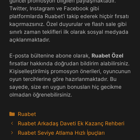
güncel promosyon bilgileri paylaşmaktadır.
Twitter, Instagram ve Facebook gibi
platformlarda Ruabet’i takip ederek hiçbir fırsatı
kaçırmazsınız. Özel duyurular ve flash sale gibi
sınırlı zaman teklifleri ilk olarak sosyal medyada
açıklanmaktadır.
E-posta bültenine abone olarak,
Ruabet Özel
fırsatlar hakkında doğrudan bildirim alabilirsiniz.
Kişiselleştirilmiş promosyon önerileri, oyuncunun
oyun tercihlerine göre hazırlanmaktadır. Bu
sayede, size en uygun bonusları hiç gecikme
olmadan öğrenebilirsiniz.
Kategoriler
Ruabet
Ruabet Arkadaş Daveti Ek Kazanç Rehberi
Ruabet Seviye Atlama Hızlı İpuçları