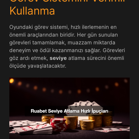
Kullanma
Oyundaki görev sistemi, hızlı ilerlemenin en
önemli araçlarından biridir. Her gün sunulan
görevleri tamamlamak, muazzam miktarda
deneyim ve ödül kazanmanızı sağlar. Görevleri
göz ardı etmek,
seviye
atlama sürecini önemli
ölçüde yavaşlatacaktır.