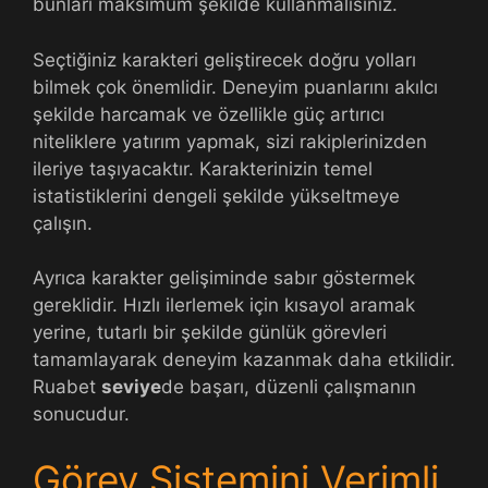
bunları maksimum şekilde kullanmalısınız.
Seçtiğiniz karakteri geliştirecek doğru yolları
bilmek çok önemlidir. Deneyim puanlarını akılcı
şekilde harcamak ve özellikle güç artırıcı
niteliklere yatırım yapmak, sizi rakiplerinizden
ileriye taşıyacaktır. Karakterinizin temel
istatistiklerini dengeli şekilde yükseltmeye
çalışın.
Ayrıca karakter gelişiminde sabır göstermek
gereklidir. Hızlı ilerlemek için kısayol aramak
yerine, tutarlı bir şekilde günlük görevleri
tamamlayarak deneyim kazanmak daha etkilidir.
Ruabet
seviye
de başarı, düzenli çalışmanın
sonucudur.
Görev Sistemini Verimli