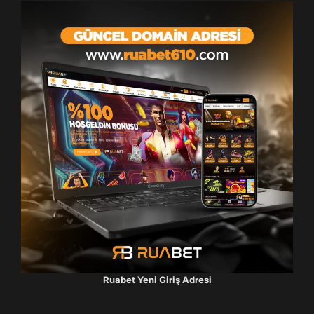
Ruabet Yeni Giriş Adresi