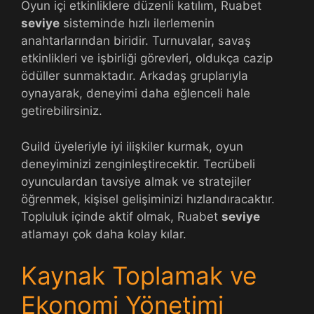
Oyun içi etkinliklere düzenli katılım, Ruabet
seviye
sisteminde hızlı ilerlemenin
anahtarlarından biridir. Turnuvalar, savaş
etkinlikleri ve işbirliği görevleri, oldukça cazip
ödüller sunmaktadır. Arkadaş gruplarıyla
oynayarak, deneyimi daha eğlenceli hale
getirebilirsiniz.
Guild üyeleriyle iyi ilişkiler kurmak, oyun
deneyiminizi zenginleştirecektir. Tecrübeli
oyunculardan tavsiye almak ve stratejiler
öğrenmek, kişisel gelişiminizi hızlandıracaktır.
Topluluk içinde aktif olmak, Ruabet
seviye
atlamayı çok daha kolay kılar.
Kaynak Toplamak ve
Ekonomi Yönetimi