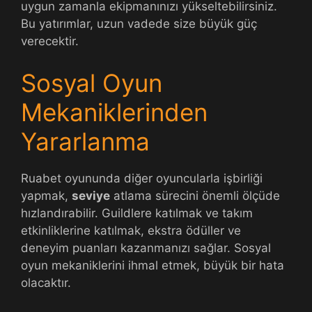
uygun zamanla ekipmanınızı yükseltebilirsiniz.
Bu yatırımlar, uzun vadede size büyük güç
verecektir.
Sosyal Oyun
Mekaniklerinden
Yararlanma
Ruabet oyununda diğer oyuncularla işbirliği
yapmak,
seviye
atlama sürecini önemli ölçüde
hızlandırabilir. Guildlere katılmak ve takım
etkinliklerine katılmak, ekstra ödüller ve
deneyim puanları kazanmanızı sağlar. Sosyal
oyun mekaniklerini ihmal etmek, büyük bir hata
olacaktır.