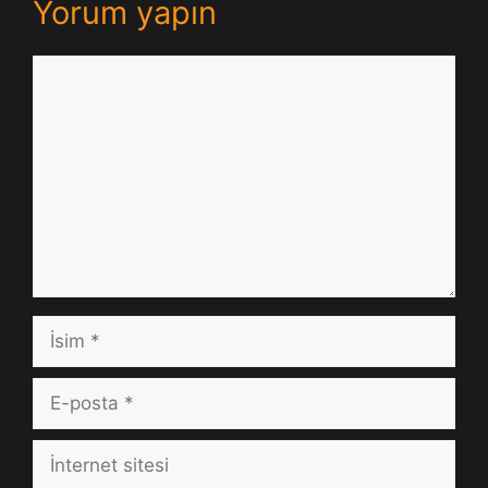
Yorum yapın
Yorum
İsim
E-
posta
İnternet
sitesi